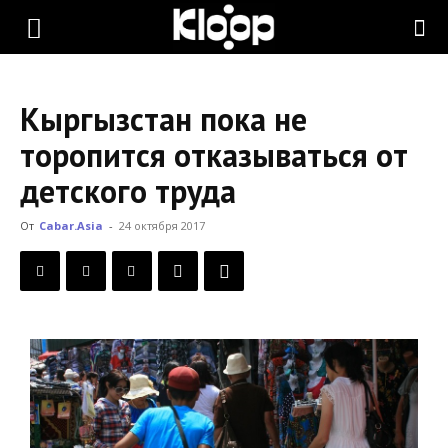
KLOOP.KG
Кыргызстан пока не
—
торопится отказываться от
детского труда
Новости
От
Cabar.Asia
-
24 октября 2017
Кыргызстана