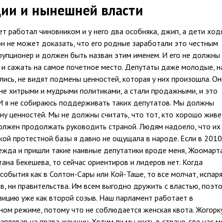
ции и нынешней власти
ет работал чиновником и у него два особняка, джип, а дети ход
он не может доказать, что его родные заработали это честным
рупционер и должен быть назван этим именем. И его не должны
 и сажать на самое почетное место. Депутаты даже молодые, н
ись, не видят подмены ценностей, которая у них произошла. Он
 не хитрыми и мудрыми политиками, а стали продажными, и это
 И я не собираюсь поддерживать таких депутатов. Мы должны
у ценностей. Мы не должны считать, что тот, кто хорошо живе
должен продолжать руководить страной. Людям надоело, что их
ой протестной базы я давно не ощущала в народе. Если в 2010
ежда и пришли такие наивные депутатики вроде меня, Жоомарт
ана Бекешева, то сейчас ориентиров и лидеров нет. Когда
события как в Солтон-Сары или Кой-Таше, то все молчат, испар
в, ни правительства. Им всем выгодно дружить с властью, поэт
зицию уже как второй созыв. Наш парламент работает в
ном режиме, потому что не соблюдается женская квота. Жогорк
аплевав на права женщин. Хотим ли мы жить в стране, где нас м