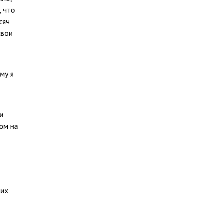
, что
сяч
свои
му я
и
ом на
 их