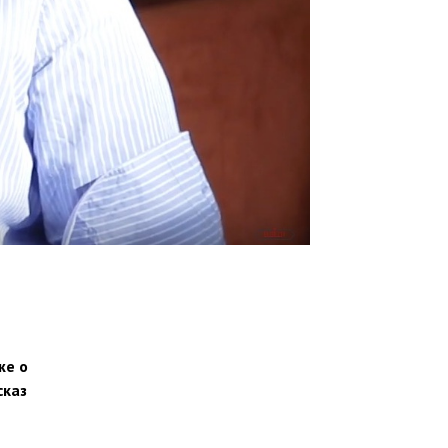
же о
сказ