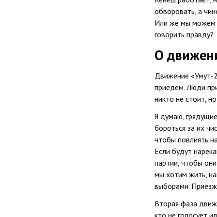
обворовать, а чи
Или же мы можем 
говорить правду?
О движен
Движение «Умут-20
приедем. Люди при
никто не стоит, н
Я думаю, грядущи
бороться за их ч
чтобы повлиять на
Если будут нарека
партии, чтобы они
мы хотим жить, н
выборами. Приезж
Вторая фаза движ
кто не голосует и