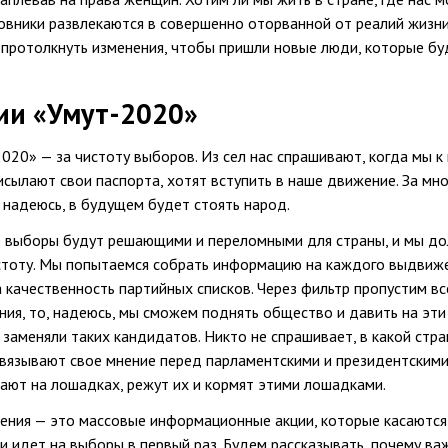
новники развлекаются в совершенно оторванной от реалий жизн
протолкнуть изменения, чтобы пришли новые люди, которые бу
ии «Умут-2020»
20» — за чистоту выборов. Из сел нас спрашивают, когда мы к
сылают свои паспорта, хотят вступить в наше движение. За мн
о надеюсь, в будущем будет стоять народ.
е выборы будут решающими и переломными для страны, и мы д
истоту. Мы попытаемся собрать информацию на каждого выдвиж
 качественность партийных списков. Через фильтр пропустим вс
ния, то, надеюсь, мы сможем поднять общество и давить на эти
 заменяли таких кандидатов. Никто не спрашивает, в какой стра
авязывают свое мнение перед парламентскими и президентским
ают на лошадках, режут их и кормят этими лошадками.
ения — это массовые информационные акции, которые касаются 
ли идет на выборы в первый раз. Будем рассказывать, почему ва