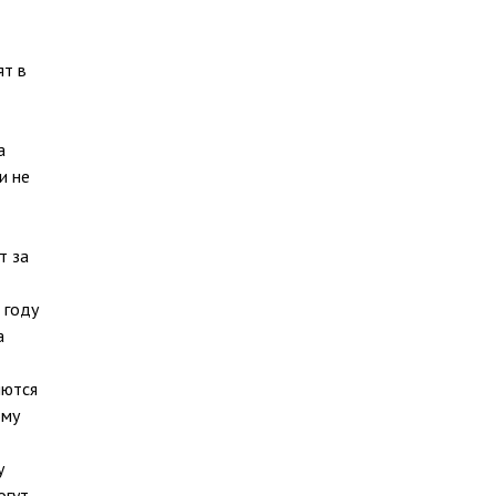
ят в
а
и не
т за
 году
а
яются
ому
у
огут