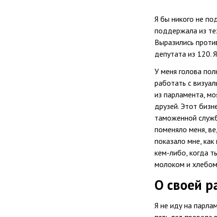
Я бы никого не по
поддержала из те
Выразились проти
депутата из 120.
У меня голова пол
работать с визуа
из парламента, мо
друзей. Этот биз
таможенной службо
поменяло меня, ве
показало мне, как
кем-либо, когда 
молоком и хлебом
О своей р
Я не иду на парла
пять лет провела 