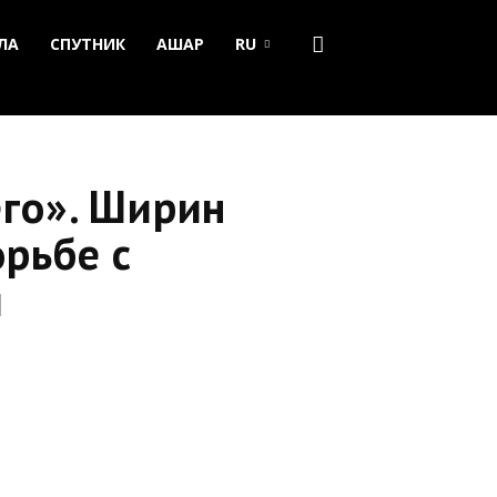
ЛА
СПУТНИК
АШАР
RU
его». Ширин
рьбе с
и