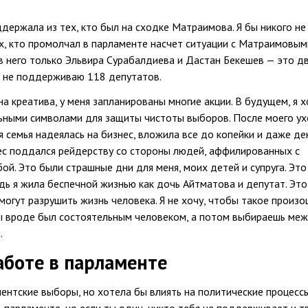
ддержала из тех, кто был на сходке Матраимова. Я бы никого не
х, кто промолчал в парламенте насчет ситуации с Матраимовым
в него только Эльвира Сурабалдиева и Дастан Бекешев — это д
 Я не поддерживаю 118 депутатов.
на креатива, у меня запланированы многие акции. В будущем, я х
льными символами для защиты чистоты выборов. После моего у
я семья надеялась на бизнес, вложила все до копейки и даже де
нес поддался рейдерству со стороны людей, аффилированных с
й. Это были страшные дни для меня, моих детей и супруга. Это
дь я жила беспечной жизнью как дочь Айтматова и депутат. Это
 могут разрушить жизнь человека. Я не хочу, чтобы такое произо
ты вроде был состоятельным человеком, а потом выбираешь ме
.
аботе в парламенте
ментские выборы, но хотела бы влиять на политические процессы
в парламенте, но если ты один, никто тебя не поддерживает и т