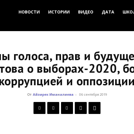
НОВОСТИ
ИСТОРИИ
ВИДЕО
ДАТА
ШКО
 голоса, прав и будущ
това о выборах-2020, бо
коррупцией и оппозици
От
Айзирек Иманалиева
-
06 сентября 2019