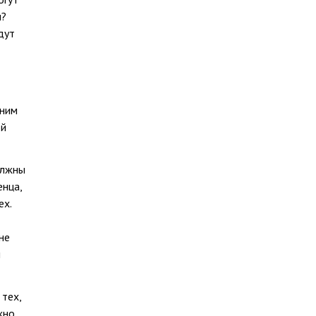
и?
дут
 ним
ой
олжны
енца,
ех.
не
и
тех,
жно,