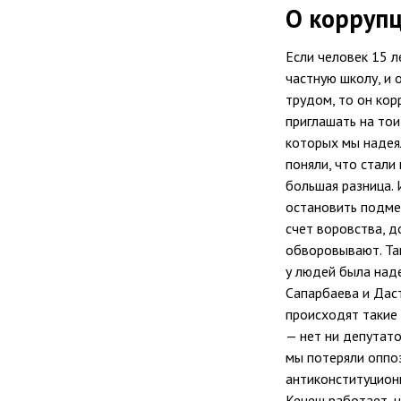
О корруп
Если человек 15 л
частную школу, и 
трудом, то он кор
приглашать на тои
которых мы надеял
поняли, что стали
большая разница.
остановить подмен
счет воровства, 
обворовывают. Так
у людей была над
Сапарбаева и Даст
происходят такие 
— нет ни депутато
мы потеряли оппо
антиконституцион
Кенеш работает, н