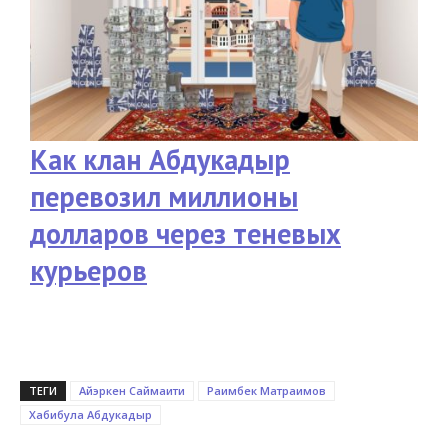
Как клан Абдукадыр
перевозил миллионы
долларов через теневых
курьеров
ТЕГИ
Айэркен Саймаити
Раимбек Матраимов
Хабибула Абдукадыр