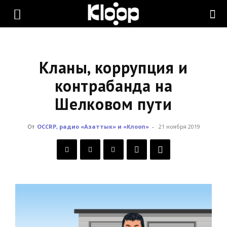
KLOOP.KG
—
Кланы, коррупция и
контрабанда на
Шелковом пути
Новости
От
OCCRP, радио «Азаттык» и «Клооп»
-
21 ноября 2019
Кыргызстана