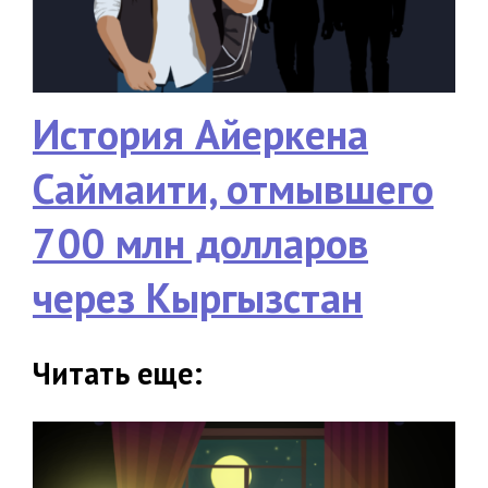
История Айеркена
Саймаити, отмывшего
700 млн долларов
через Кыргызстан
Читать еще: