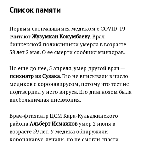
Список памяти
Первым скончавшимся медиком с COVID-19
считают
Жузумкан Кокумбаеву
. Врач
бишкекской поликлиники умерла в возрасте
58 лет 2 мая. О ее смерти сообщил минздрав.
Но еще до нее, 5 апреля, умер другой врач —
психиатр из Сузака
. Его не вписывали в число
медиков с коронавирусом, потому что тест не
подтвердил у него вируса. Его диагнозом была
внебольничная пневмония.
Врач-фтизиатр ЦСМ Кара-Кульджинского
района
Альберт Исмаилов
умер 2 июня в
возрасте 59 лет. У медика обнаружили
коронавирус, лечили, но не смогли спасти —