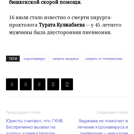
бишкекской скорой помощи
.
16 июля стало известно о смерти хирурга-
проктолога
Турата Кулжабаева
— у 45-летнего
мужчины была двусторонняя пневмония.
ТЕГИ
коронавирус
смерть медика
смерть от пневмонии
Предыдущая статья
Следующая статья
Юристы считают, что ГКНБ
Хиджама не помогает в
беспричинно вызвал на
лечении коронавируса и
допрос комика Назгуль
пневмонии – минздрав