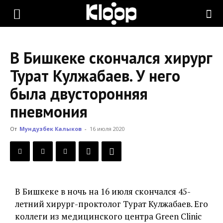
KLOOP.KG
В Бишкеке скончался хирург
—
Турат Кулжабаев. У него
была двусторонняя
Новости
пневмония
От
Мундузбек Калыков
-
16 июля 2020
Кыргызстана
В Бишкеке в ночь на 16 июля скончался 45-
летний хирург-проктолог Турат Кулжабаев. Его
коллеги из медицинского центра Green Clinic