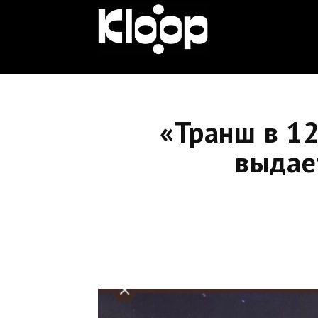
KLOOP.KG
—
«Транш в 12
Новости
выдае
Кыргызстана