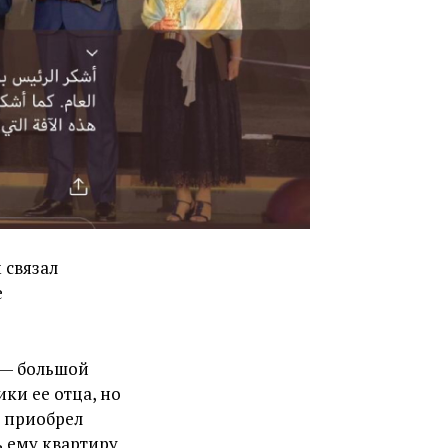
 связал
е
 — большой
ки ее отца, но
ь приобрел
ь ему квартиру