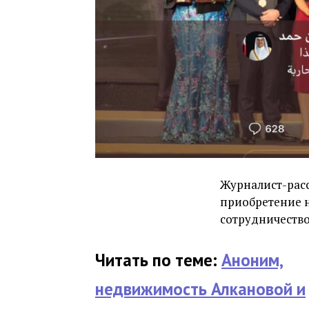
Журналист-расс
приобретение 
сотрудничеств
Читать по теме:
Аноним,
недвижимость Алкановой и