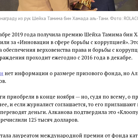
 награду из рук Шейха Тамима бин Хамада аль-Тани. Фото: ROLAC
абре 2019 года получила премию Шейха Тамима бин Х
дили за «Инновации в сфере борьбы с коррупцией». Э
а обеспечения верховенства права и борьбы с коррупц
аждения проходит ежегодно с 2016 года в декабре.
ии
нет информации о размере призового фонда, но Ал
ов.
ги приобрели в конце ноября — но, судя по всему, о 
ее, и если журналист соглашается, то его приглашаю
переводят деньги. Алканова подтвердила это «Клоопу»
еречислили 125 тысяч долларов.
 стала лауреатом международной премии от фонда ка