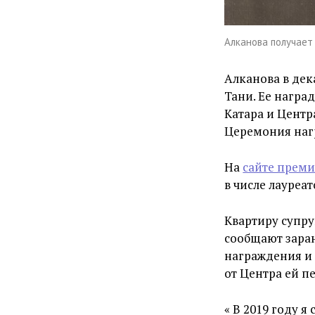
Алканова получает
Алканова в дек
Тани. Ее награ
Катара и Центр
Церемония нагр
На
сайте прем
в числе лауреат
Квартиру супру
сообщают заран
награждения и 
от Центра ей п
«
В 2019 году я