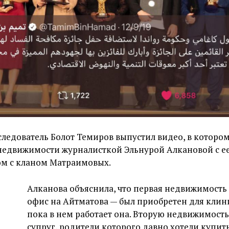
ледователь Болот Темиров выпустил видео, в котором
недвижимости журналисткой Эльнурой Алкановой с е
ом с кланом Матраимовых.
Алканова объяснила, что первая недвижимость
офис на Айтматова — был приобретен для клини
пока в нем работает она. Вторую недвижимост
супруг, родители которого давно хотели купит