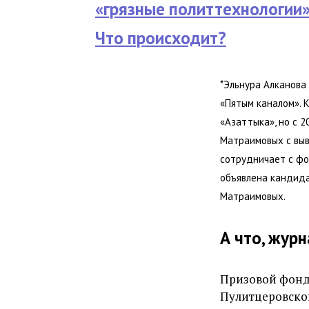
«грязные политтехнологии»
Что происходит?
*Эльнура Алканова
«Пятым каналом». 
«Азаттыка», но с 
Матраимовых с выв
сотрудничает с фо
объявлена кандида
Матраимовых.
А что, жур
Призовой фонд
Пулитцеровской