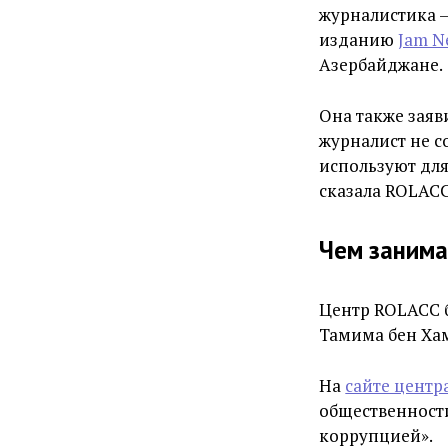
журналистика —
изданию
Jam N
Азербайджане.
Она также заяв
журналист не с
используют для
сказала ROLACC
Чем занима
Центр ROLACC 
Тамима бен Хам
На
сайте центр
общественности
коррупцией».