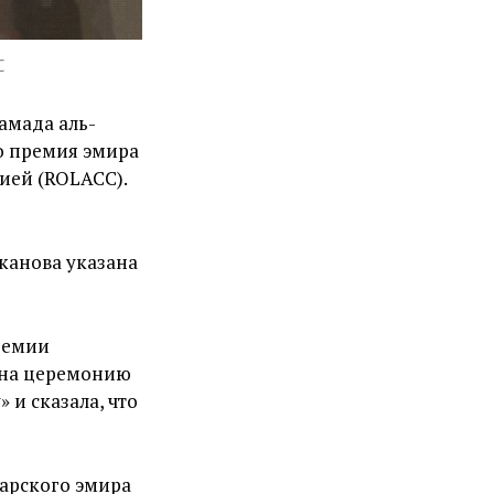
C
амада аль-
то премия эмира
ией (ROLACC).
канова указана
премии
т на церемонию
 и сказала, что
тарского эмира