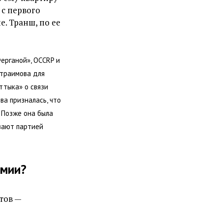
 с первого
. Транш, по ее
ерганой», OCCRP и
атраимова для
ттыка» о связи
ва призналась, что
 Позже она была
вают партией
емии?
тов —