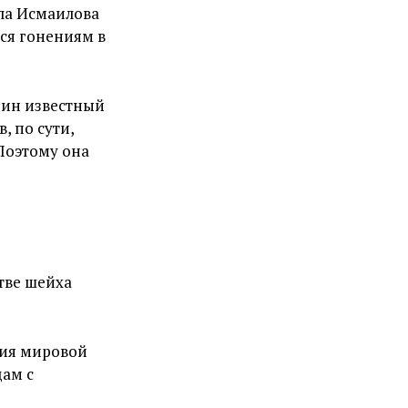
ала Исмаилова
тся гонениям в
дин известный
, по сути,
 Поэтому она
тве шейха
ния мировой
цам с