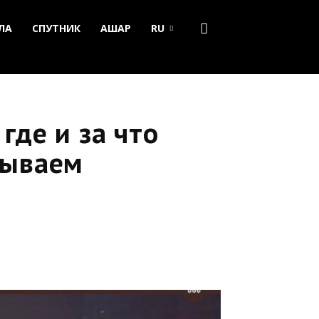
ЛА
СПУТНИК
АШАР
RU
где и за что
зываем