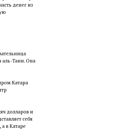
часть денег из
гую
овательница
 аль-Тани. Она
иром Катара
нтр
сяч долларов и
дставляет себя
 а в Катаре