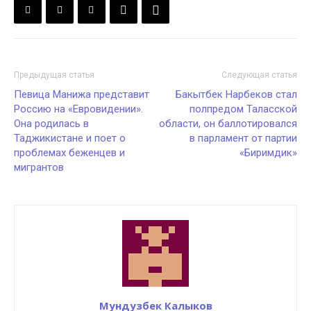
Предыдущая статья
Следующая статья
Певица Манижа представит
Бакытбек Нарбеков стал
Россию на «Евровидении».
полпредом Таласской
Она родилась в
области, он баллотировался
Таджикистане и поет о
в парламент от партии
проблемах беженцев и
«Биримдик»
мигрантов
Мундузбек Калыков