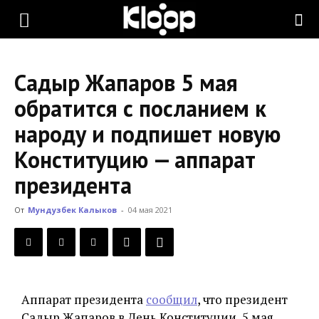
KLOOP.KG
Садыр Жапаров 5 мая
—
обратится с посланием к
народу и подпишет новую
Новости
Конституцию — аппарат
президента
Кыргызстана
От
Мундузбек Калыков
-
04 мая 2021
Аппарат президента
сообщил
, что президент
Садыр Жапаров в День Конституции, 5 мая,