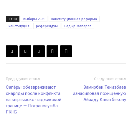
ТЕГИ
выборы 2021
конституционная реформа
конституция
референдум
Садыр Жапаров
Предыдущая статья
Следующая статья
Сапёры обезвреживают
Замирбек Тенизбаев
снаряды после конфликта
изнасиловал похищенную
на кыргызско-таджикской
Айзаду Канатбекову
границе — Погранслужба
ГКНБ