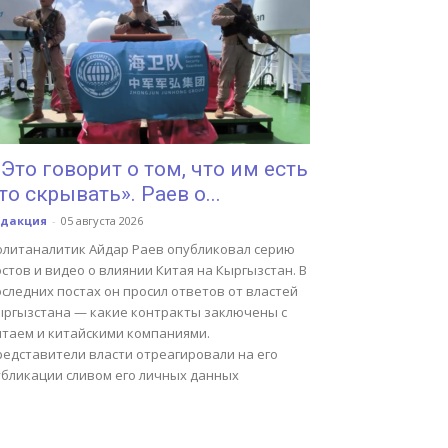
Это говорит о том, что им есть
то скрывать». Раев о...
едакция
-
05 августа 2026
олитаналитик Айдар Раев опубликовал серию
стов и видео о влиянии Китая на Кыргызстан. В
следних постах он просил ответов от властей
ыргызстана — какие контракты заключены с
итаем и китайскими компаниями.
редставители власти отреагировали на его
убликации сливом его личных данных