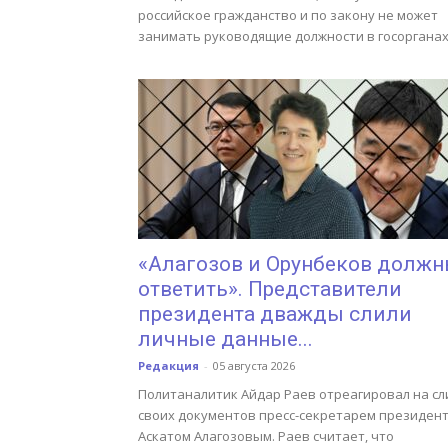
российское гражданство и по закону не может
занимать руководящие должности в госорганах
«Алагозов и Орунбеков долж
ответить». Представители
президента дважды слили
личные данные...
Редакция
-
05 августа 2026
Политаналитик Айдар Раев отреагировал на сл
своих документов пресс-секретарем президен
Аскатом Алагозовым. Раев считает, что