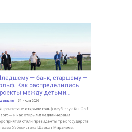
ладшему — банк, старшему —
ольф. Как распределились
роекты между детьми...
едакция
-
31 июля 2026
Кыргызстане открыли гольф-клуб Issyk-Kul Golf
sort — и как открыли! Хедлайнерами
ероприятия стали президенты трех государств
 глава Узбекистана Шавкат Мирзиеев,