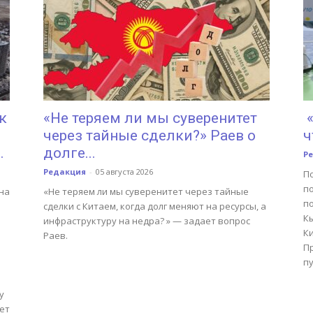
к
«Не теряем ли мы суверенитет
«
через тайные сделки?» Раев о
ч
.
долге...
Р
Редакция
-
05 августа 2026
П
по
на
«Не теряем ли мы суверенитет через тайные
по
сделки с Китаем, когда долг меняют на ресурсы, а
К
инфраструктуру на недра? » — задает вопрос
К
Раев.
П
п
у
ет