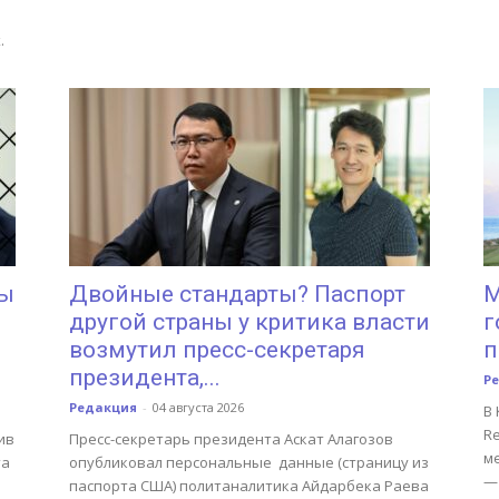
.
ны
Двойные стандарты? Паспорт
М
другой страны у критика власти
г
возмутил пресс-секретаря
п
президента,...
Р
Редакция
-
04 августа 2026
В 
Re
ив
Пресс-секретарь президента Аскат Алагозов
м
та
опубликовал персональные данные (страницу из
—
паспорта США) политаналитика Айдарбека Раева