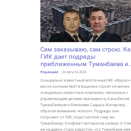
Сам заказываю, сам строю. Ка
ГИК дает подряды
приближенным Туманбаева и..
Редакция
-
06 августа 2026
Скандально известный ипотечный ЖК «Мурас» 
месте колонии №47 в Бишкеке строят не менее
скандально известные компании, связанные с
управляющим делами президента, Каныбеком
Туманбаевым и близкими Садыра Жапарова,
обратил внимание «Клооп». Подряды они
получают от ГИК, подотчетной тому же
Туманбаеву. Конфликт интересов налицо. К том
же недавно стало известно, что Туманбаев име