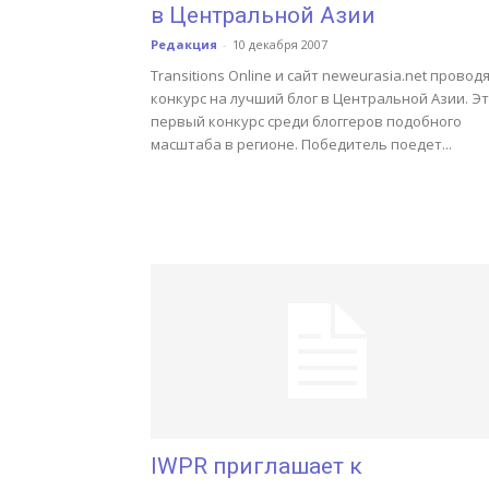
в Центральной Азии
Редакция
-
10 декабря 2007
Transitions Online и сайт neweurasia.net провод
конкурс на лучший блог в Центральной Азии. Э
первый конкурс среди блоггеров подобного
масштаба в регионе. Победитель поедет...
IWPR приглашает к