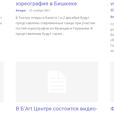
хореография в Бишкеке
v
п
Анара
-
23 ноября 2007
Бе
ят
В Театре оперы и балета 1 и 2 декабря будут
то
представлены современные танцы при участии
С
гостей-хореографов из Франции и Германии. В
р
представлении будут также...
б
с
Г
хо
В Б’Art Центре состоится видео-
Ф