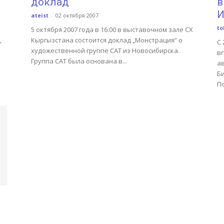
доклад
в
И
ateist
-
02 октября 2007
to
5 октября 2007 года в 16:00 в выставочном зале СХ
,
Кыргызстана состоится доклад „Монстрация“ о
С 
художественной группе САТ из Новосибирска.
в
Группа САТ была основана в...
а
Б
По