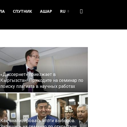
ЛА
СПУТНИК
АШАР
RU
«Диссернет» приезжает в
Кыргызстан! Приходите на семинар по
поиску плагиата в научных работах
Как анализировать итоги выборов.
Запишись на семинар по открытым