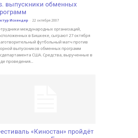
s. выпускники обменных
рограмм
ктур Искендер
-
22 октября 2007
отрудники международных организаций,
асположенных в Бишкеке, сыграют 27 октября
лаготворительный футбольный матч против
борной выпускников обменных программ
осдепартамента США. Средства, вырученные в
де проведения...
естиваль «Киностан» пройдёт