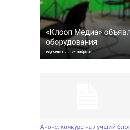
«Клооп Медиа» объявл
оборудования
Редакция
-
25 сентября 2018
Анонс: конкурс на лучший бло