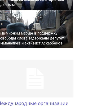
данным
На мирном марше в поддержку
свободы слова задержаны депутат
Иманалиев и активист Аскарбеков
еждународные организации