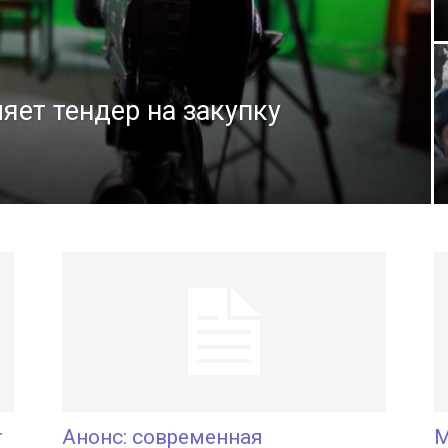
яет тендер на закупку
г
Анонс: современная
М