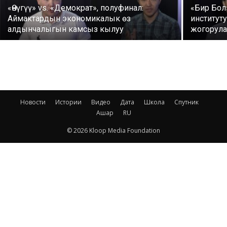
«Өнүгүү» vs. «Демократ», полуфинал:
«Бир Бол
Аймактардын экономикалык өз
институт
алдынчалыгын камсыз кылуу
жогорула
Новости
Истории
Видео
Дата
Школа
Спутник
Ашар
RU
© 2026 Kloop Media Foundation