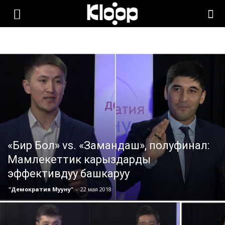
KLOOP.KG
—
Новости
Кыргызстана
«Бир Бол» vs. «Замандаш», полуфинал:
Мамлекеттик карыздарды
эффективдуу башкаруу
"Демократия Мууну"
-
22 мая 2018