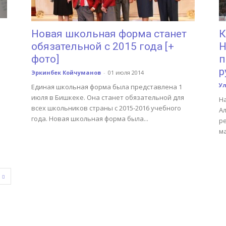
Новая школьная форма станет
К
обязательной с 2015 года [+
Н
фото]
п
р
Эркинбек Койчуманов
-
01 июля 2014
Ул
Единая школьная форма была представлена 1
июля в Бишкеке. Она станет обязательной для
Н
всех школьников страны с 2015-2016 учебного
Ал
года. Новая школьная форма была...
р
ма