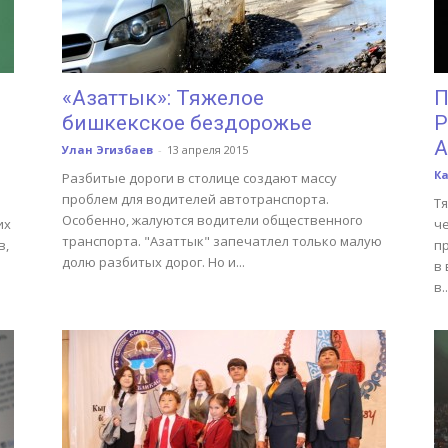
«Азаттык»: Тяжелое
П
бишкекское бездорожье
Р
А
Улан Эгизбаев
-
13 апреля 2015
К
Разбитые дороги в столице создают массу
проблем для водителей автотранспорта.
Т
Особенно, жалуются водители общественного
их
ч
транспорта. "Азаттык" запечатлел только малую
в,
п
долю разбитых дорог. Но и...
в 
в..