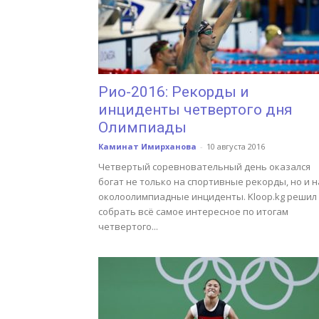
Рио-2016: Рекорды и
инциденты четвертого дня
Олимпиады
Каминат Имирханова
-
10 августа 2016
Четвертый соревновательный день оказался
богат не только на спортивные рекорды, но и н
околоолимпиадные инциденты. Kloop.kg решил
собрать всё самое интересное по итогам
четвертого...