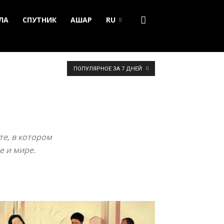
ЛА
СПУТНИК
АШАР
RU
ПОПУЛЯРНОЕ ЗА 7 ДНЕЙ
те, в котором
е и мире.