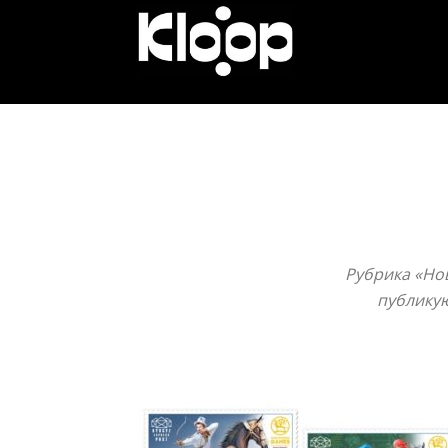
KLOOP.KG
—
Новости
Рубрика «Нов
Кыргызстана
публикую