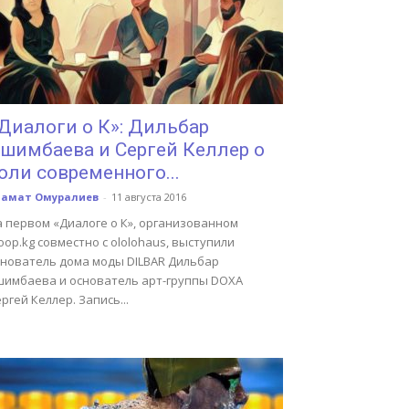
Диалоги о К»: Дильбар
шимбаева и Сергей Келлер о
оли современного...
замат Омуралиев
-
11 августа 2016
а первом «Диалоге о К», организованном
oop.kg совместно с ololohaus, выступили
снователь дома моды DILBAR Дильбар
шимбаева и основатель арт-группы DOXA
ргей Келлер. Запись...