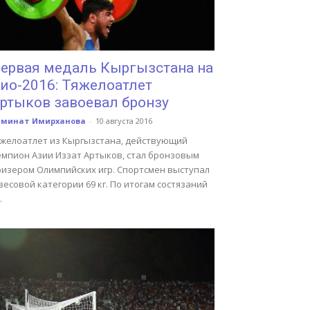
ервая медаль Кыргызстана на
ио-2016: Тяжелоатлет
ртыков завоевал бронзу
аминат Имирханова
-
10 августа 2016
яжелоатлет из Кыргызстана, действующий
емпион Азии Иззат Артыков, стал бронзовым
ризером Олимпийских игр. Спортсмен выступал
весовой категории 69 кг. По итогам состязаний
.