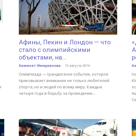
Афины, Пекин и Лондон — что
«
стало с олимпийскими
А
объектами, на...
р
Каминат Имирханова
-
12 августа 2016
А
Олимпиада — грандиозное событие, которое
Н
приковывает внимание не только любителей
Kl
я
спорта, но и людей по всему миру. Каждые
о
четыре года в борьбу за проведение...
А
Се