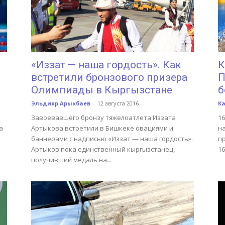
«Иззат — наша гордость». Как
К
встретили бронзового призера
П
Олимпиады в Кыргызстане
б
Эльдияр Арыкбаев
-
12 августа 2016
К
Завоевавшего бронзу тяжелоатлета Иззата
1
а
Артыкова встретили в Бишкеке овациями и
на
баннерами с надписью «Иззат — наша гордость».
п
Артыков пока единственный кыргызстанец,
16
получивший медаль на...