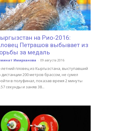
ыргызстан на Рио-2016:
ловец Петрашов выбывает из
орьбы за медаль
аминат Имирханова
-
09 августа 2016
6-летний пловец из Кыргызстана, выступавший
 дистанции 200 метров брассом, не сумел
ройти в полуфинал, показав время 2 минуты
.57 секунды и заняв 38...