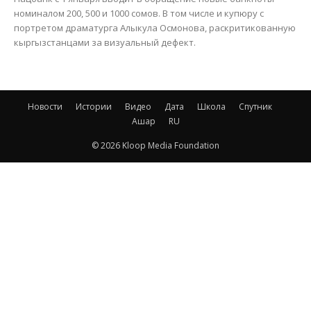
номиналом 200, 500 и 1000 сомов. В том числе и купюру с
портретом драматурга Алыкула Осмонова, раскритикованную
кыргызстанцами за визуальный дефект.
Новости
Истории
Видео
Дата
Школа
Спутник
Ашар
RU
© 2026 Kloop Media Foundation