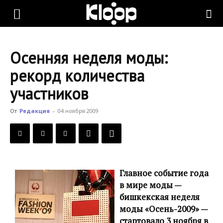
KLOOP.KG
Осенняя неделя моды:
—
рекорд количества
участников
Новости
От
Редакция
-
04 ноября 2009
Кыргызстана
Главное событие года
в мире моды —
бишкекская неделя
моды «Осень-2009» —
стартовало 3 ноября в