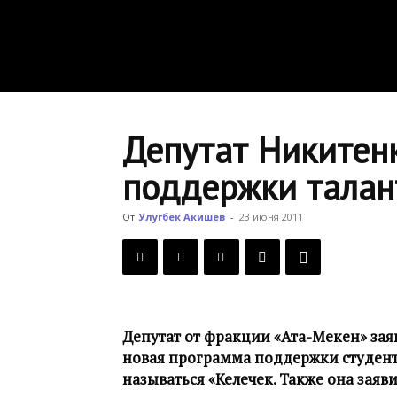
Депутат Никитен
поддержки талан
От
Улугбек Акишев
-
23 июня 2011
Депутат от фракции «Ата-Мекен» заяв
новая программа поддержки студент
называться «Келечек. Также она зая