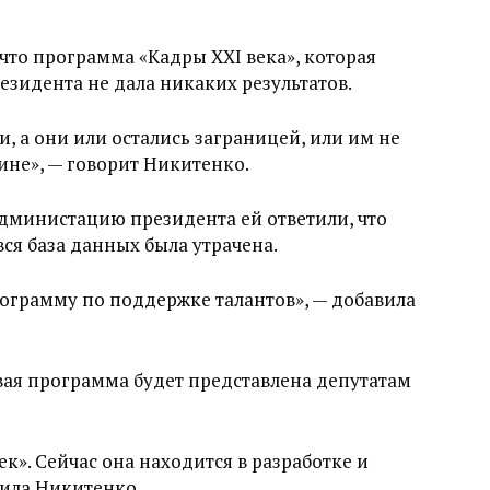
что программа «Кадры XXI века», которая
зидента не дала никаких результатов.
и, а они или остались заграницей, или им не
не», — говорит Никитенко.
 администацию президента ей ответили, что
вся база данных была утрачена.
рограмму по поддержке талантов», — добавила
вая программа будет представлена депутатам
к». Сейчас она находится в разработке и
вила Никитенко.