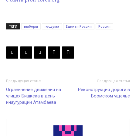
ТЕГИ
выборы
госдума
Единая Россия
Россия
Предыдущая статья
Следующая статья
Ограничение движения на
Реконструкция дороги в
улицах Бишкека в день
Боомском ущелье
инаугурации Атамбаева