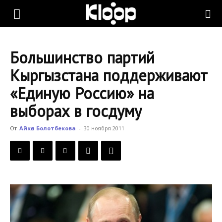
KLOOP.KG
Большинство партий
—
Кыргызстана поддерживают
«Единую Россию» на
Новости
выборах в госдуму
От
Айкөл Болотбекова
-
30 ноября 2011
Кыргызстана