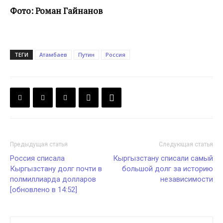
Фото: Роман Гайнанов
ТЕГИ
Атамбаев
Путин
Россия
Предыдущая статья
Следующая статья
Россия списала
Кыргызстану списали самый
Кыргызстану долг почти в
большой долг за историю
полмиллиарда долларов
независимости
[обновлено в 14:52]