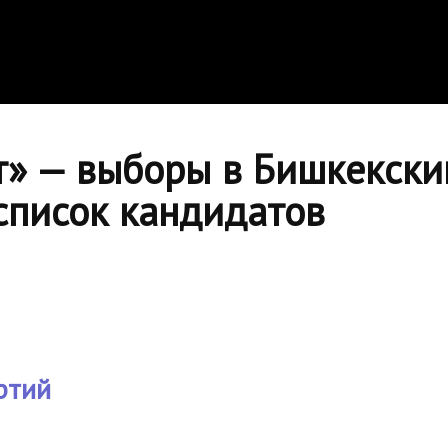
т» — выборы в Бишкекски
 список кандидатов
ртий