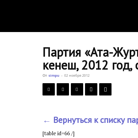
Партия «Ата-Жур
кенеш, 2012 год,
От
simpu
-
02 ноября 2012
← Вернуться к списку па
[table id=66 /]