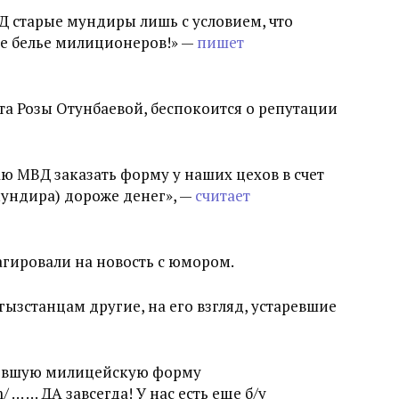
Д старые мундиры лишь с условием, что
ее белье милиционеров!» —
пишет
та Розы Отунбаевой, беспокоится о репутации
 МВД заказать форму у наших цехов в счет
мундира) дороже денег», —
считает
агировали на новость с юмором.
ызстанцам другие, на его взгляд, устаревшие
аревшую милицейскую форму
m/ … … ДА завсегда! У нас есть еще б/у