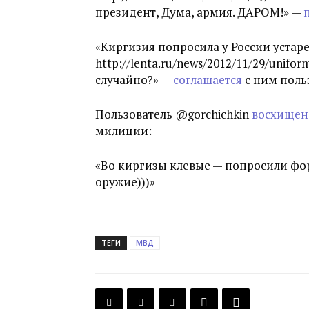
президент, Дума, армия. ДАРОМ!» —
«Киргизия попросила у России уст
http://lenta.ru/news/2012/11/29/unif
случайно?» —
соглашается
с ним поль
Пользователь @gorchichkin
восхищен
милиции:
«Во киргизы клевые — попросили форм
оружие)))»
ТЕГИ
МВД