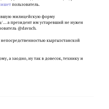
пишет
пользователь.
аревшую милицейскую форму
orm/ … а президент им устаревший не нужен
зователь @davnch.
непосредственностью кыргызстанской
у, а заодно, ну так в довесок, технику и