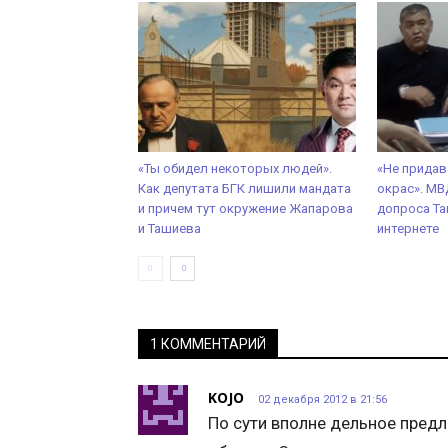
«Ты обидел некоторых людей».
«Не придав
Как депутата БГК лишили мандата
окрас». МВД
и причем тут окружение Жапарова
допроса Та
и Ташиева
интернете
1 КОММЕНТАРИЙ
KOJO
02 декабря 2012 в 21:56
По сути вполне дельное предл