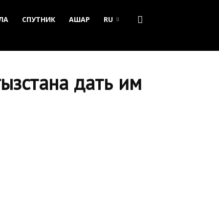
ЛА
СПУТНИК
АШАР
RU
ызстана дать им