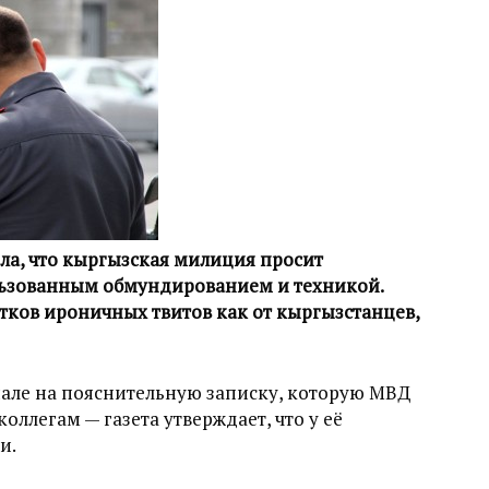
ила, что кыргызская милиция просит
льзованным обмундированием и техникой.
ятков ироничных твитов как от кыргызстанцев,
иале на пояснительную записку, которую МВД
ллегам — газета утверждает, что у её
и.