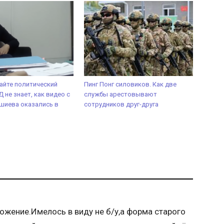
айте политический
Пинг Понг силовиков. Как две
 не знает, как видео с
службы арестовывают
шиева оказались в
сотрудников друг-друга
ожение.Имелось в виду не б/у,а форма старого