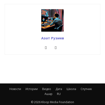
Азат Рузиев
Новости
Истории
Видео
Дата
Школа
Спутник
Ашар
RU
© 2026 Kloop Media Foundation