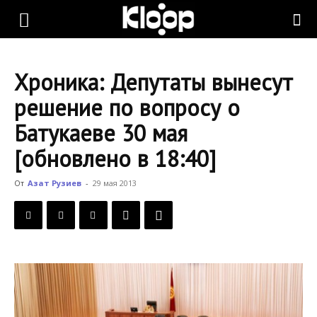
KLOOP.KG
Хроника: Депутаты вынесут
—
решение по вопросу о
Батукаеве 30 мая
Новости
[обновлено в 18:40]
От
Азат Рузиев
-
29 мая 2013
Кыргызстана