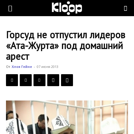
KLOOP.KG
Горсуд не отпустил лидеров
—
«Ата-Журта» под домашний
арест
Новости
От
Хлоя Гейне
-
07 июня 2013
Кыргызстана