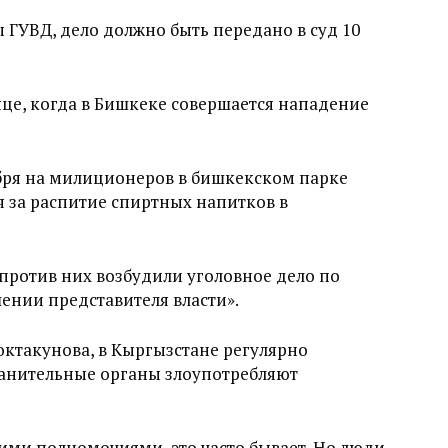
 ГУВД, дело должно быть передано в суд 10
яце, когда в Бишкеке совершается нападение
ября на милиционеров в бишкекском парке
я за распитие спиртных напитков в
 против них возбудили уголовное дело по
ении представителя власти».
октакунова, в Кыргызстане регулярно
ранительные органы злоупотребляют
ими полномочиями, это часто бывает. Но люди