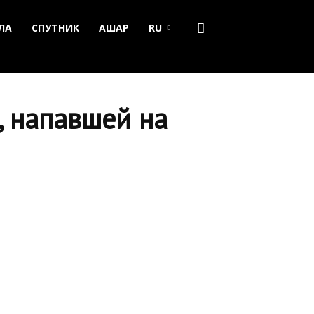
ЛА
СПУТНИК
АШАР
RU
, напавшей на