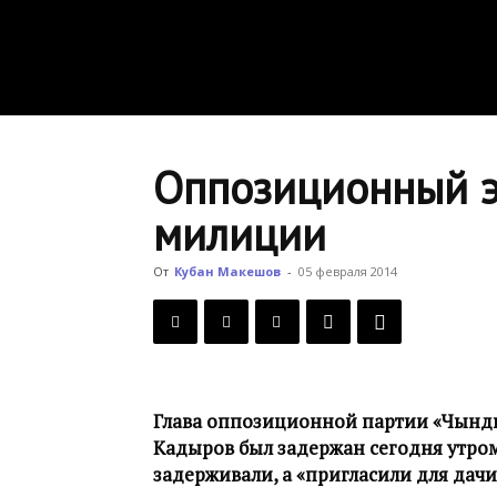
Оппозиционный э
милиции
От
Кубан Макешов
-
05 февраля 2014
Глава оппозиционной партии «Чынд
Кадыров был задержан сегодня утром
задерживали, а «пригласили для дачи