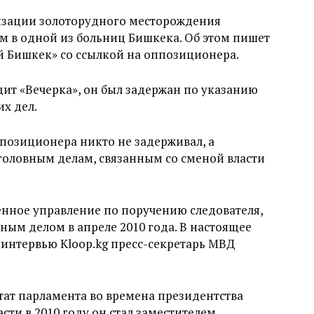
изации золоторудного месторождения
ом в одной из больниц Бишкека. Об этом пишет
й Бишкек» со ссылкой на оппозиционера.
ит «Вечерка», он был задержан по указанию
х дел.
ппозиционера никто не задерживал, а
головным делам, связанным со сменой власти
венное управление по поручению следователя,
ным делом в апреле 2010 года. В настоящее
в интервью Kloop.kg пресс-секретарь МВД
ат парламента во времена президентства
сти в 2010 году он стал заместителем