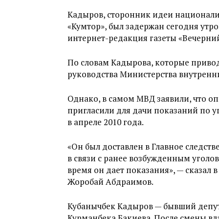
Кадыров, сторонник идеи национал
«Кумтор», был задержан сегодня утр
интернет-редакция газеты «Вечерни
По словам Кадырова, которые привод
руководства Министерства внутренни
Однако, в самом МВД заявили, что о
пригласили для дачи показаний по у
в апреле 2010 года.
«Он был доставлен в Главное следст
в связи с ранее возбужденным уголов
время он дает показания», — сказал 
Жоробай Абдраимов.
Кубанычбек Кадыров — бывший депут
Курманбека Бакиева. После смены вла