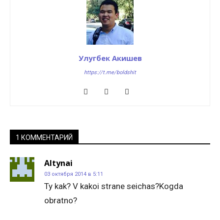
Улугбек Акишев
https://t.me/boldshit
1 КОММЕНТАРИЙ
Altynai
03 октября 2014 в 5:11
Ty kak? V kakoi strane seichas?Kogda
obratno?