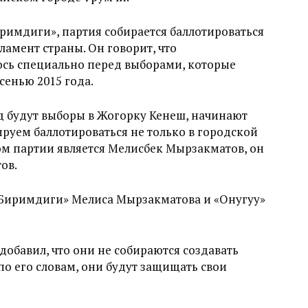
иримдиги», партия собирается баллотироваться
ламент страны. Он говорит, что
сь специально перед выборами, которые
енью 2015 года.
од будут выборы в Жогорку Кенеш, начинают
ируем баллотироваться не только в городской
ом партии является Мелисбек Мырзакматов, он
ов.
р Биримдиги» Мелиса Мырзакматова и «Онугуу»
добавил, что они не собираются создавать
о его словам, они будут защищать свои