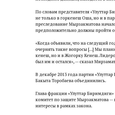
По словам представителя «Улуттар Б
не только в горкенеш Оша, но и в пар
преследование Мырзакматова начало
предположительно должны пройти ос
«Когда объявили, что на следущий г
очернять такие вопросы […] Мы план
кенеш, но и в Жогорку Кенеш. Лидер
был им и остался», — сказал Мирзамат
В декабре 2013 года партии «Улутта
Бакыта Торобаева объединились.
Глава фракции «Улуттар Биримдиги» 
комитет по защите Мырзакматова — п
интересы в рамках закона.