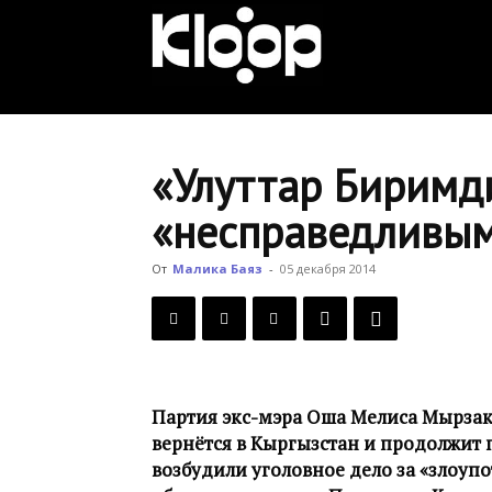
KLOOP.KG
—
«Улуттар Биримд
«несправедливы
Новости
От
Малика Баяз
-
05 декабря 2014
Кыргызстана
Партия экс-мэра Оша Мелиса Мырзакм
вернётся в Кыргызстан и продолжит 
возбудили уголовное дело за «злоу