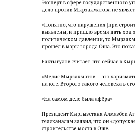
Эксперт в сфере государственного у
дело против Мырзакматова не являет
«Понятно, что нарушения [при строи
выявлены, и пришло время дать ход э
политическом давлении, то Мырзакма
прошёл в мэры города Оша. Это показа
Бактыгулов считает, что сейчас в Кы
«Мелис Мырзакматов — это харизмат
на юге. Второго такого человека в ег
«На самом деле была афёра»
Президент Кыргызстана Алмазбек А
телеканалам заявил, что он «допуска
строительстве моста в Оше.