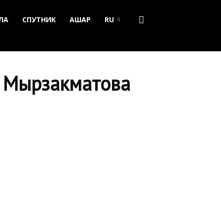
ЛА
СПУТНИК
АШАР
RU
в Мырзакматова