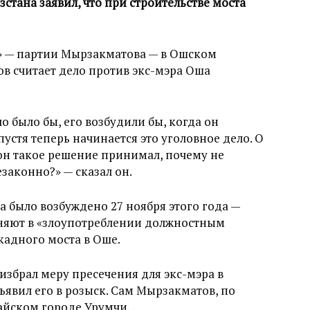
стана заявил, что при строительстве моста
» — партии Мырзакматова — в Ошском
в считает дело против экс-мэра Оша
о было бы, его возбудили бы, когда он
спустя теперь начинается это уголовное дело. О
 он такое решение принимал, почему не
езаконно?» — сказал он.
 было возбуждено 27 ноября этого года —
няют в «злоупотреблении должностным
кадного моста в Оше.
избрал меру пресечения для экс-мэра в
ъявил его в розыск. Сам Мырзакматов, по
айском городе Урумчи.