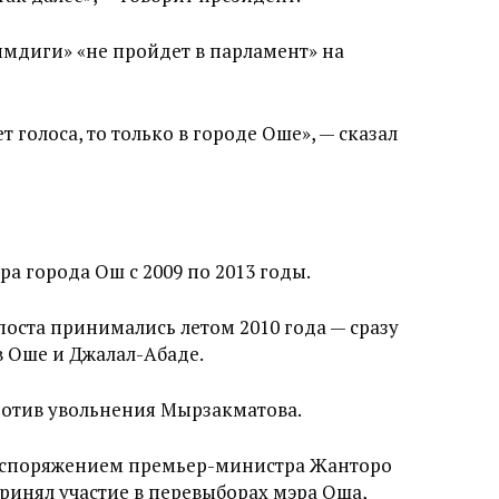
имдиги» «не пройдет в парламент» на
т голоса, то только в городе Оше», — сказал
а города Ош с 2009 по 2013 годы.
поста принимались летом 2010 года — сразу
в Оше и Джалал-Абаде.
ротив увольнения Мырзакматова.
 распоряжением премьер-министра Жанторо
ринял участие в перевыборах мэра Оша,