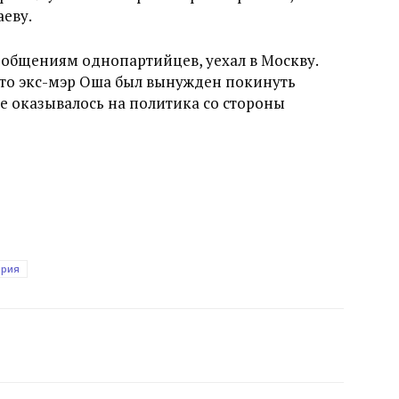
еву.
ообщениям однопартийцев, уехал в Москву.
что экс-мэр Оша был вынужден покинуть
ое оказывалось на политика со стороны
эрия