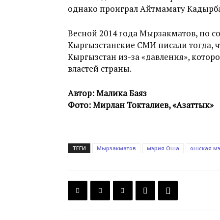
однако проиграл Айтмамату Кадырба
Весной 2014 года Мырзакматов, по с
Кыргызстанские СМИ писали тогда, 
Кыргызстан из-за «давления», котор
властей страны.
Автор: Малика Баяз
Фото: Мирлан Токталиев, «Азаттык»
ТЕГИ
Мырзакматов
мэрия Оша
ошская м