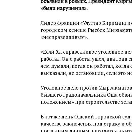
объявили в розыск. Президент Кыргыз
«были нарушения».
Лидер фракции «Улуттар Биримдиги
городском кенеше Рысбек Мирзамато
«несправедливым».
«Если бы справедливое уголовное дел
работал. Он с работы ушел, два года 
чем думали, когда он работал, когда
высказали, не остановили, если это н
Уголовное дело против Мырзакматова
бывшего градоначальника Оша обви
положением» при строительстве эста
В тот же день Ошский городской суд 
качестве заключения под стражу и об
последним данным, находится в кит