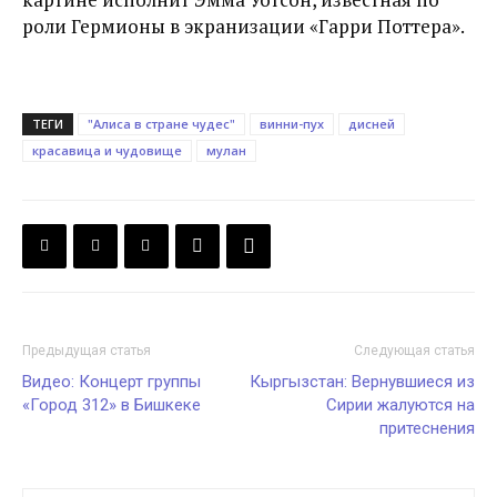
роли Гермионы в экранизации «Гарри Поттера».
ТЕГИ
"Алиса в стране чудес"
винни-пух
дисней
красавица и чудовище
мулан
Предыдущая статья
Следующая статья
Видео: Концерт группы
Кыргызстан: Вернувшиеся из
«Город 312» в Бишкеке
Сирии жалуются на
притеснения