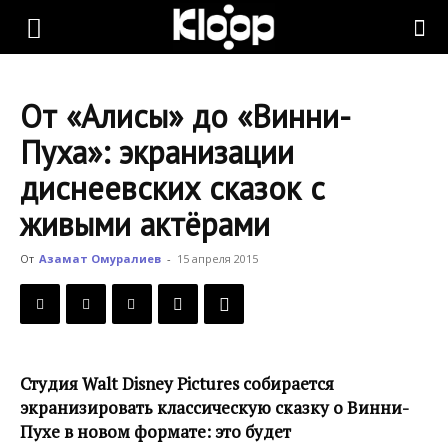
KLOOP.KG
От «Алисы» до «Винни-
—
Пуха»: экранизации
диснеевских сказок с
Новости
живыми актёрами
От
Азамат Омуралиев
-
15 апреля 2015
Кыргызстана
Студия Walt Disney Pictures собирается
экранизировать классическую сказку о Винни-
Пухе в новом формате: это будет