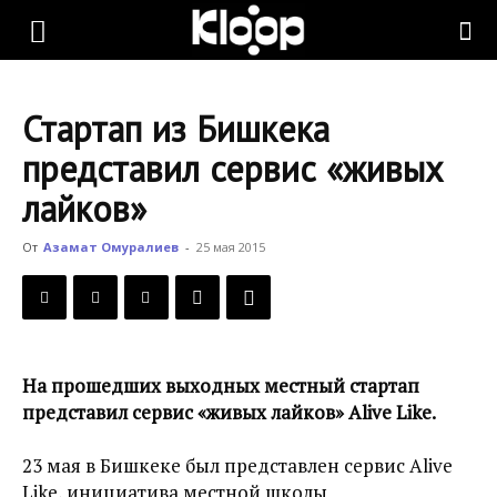
KLOOP.KG
Стартап из Бишкека
—
представил сервис «живых
лайков»
Новости
От
Азамат Омуралиев
-
25 мая 2015
Кыргызстана
На прошедших выходных местный стартап
представил сервис «живых лайков» Alive Like.
23 мая в Бишкеке был представлен сервис Alive
Like, инициатива местной школы