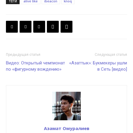
ТЕГИ
alive like
ibeacon
knoq
Предыдущая статья
Следующая статья
Видео: Открытый чемпионат
«Азаттык»: Букмекеры ушли
по «фигурному вождению»
в Сеть [видео]
Азамат Омуралиев