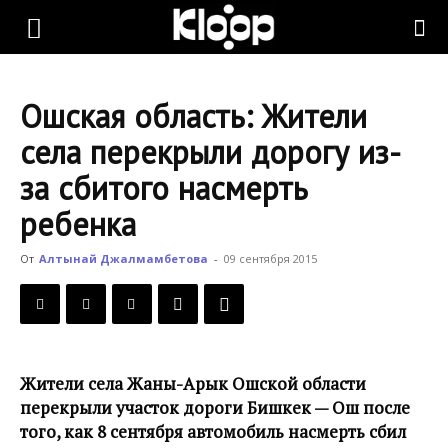
KLOOP.KG
Ошская область: Жители
—
села перекрыли дорогу из-
за сбитого насмерть
Новости
ребенка
От
Алтынай Джалмамбетова
-
09 сентября 2015
Кыргызстана
Жители села Жаны-Арык Ошской области
перекрыли участок дороги Бишкек — Ош после
того, как 8 сентября автомобиль насмерть сбил