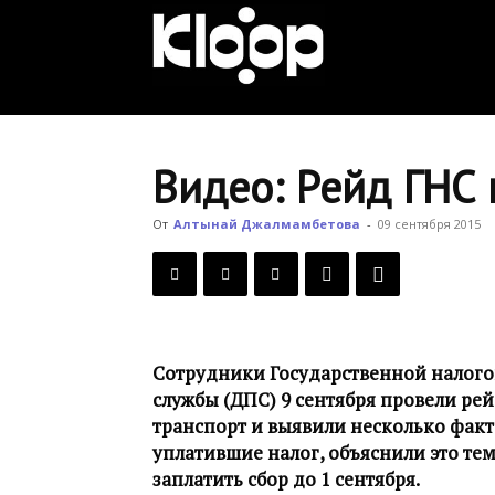
KLOOP.KG
—
Видео: Рейд ГНС 
Новости
От
Алтынай Джалмамбетова
-
09 сентября 2015
Кыргызстана
Сотрудники Государственной налого
службы (ДПС) 9 сентября провели ре
транспорт и выявили несколько факт
уплатившие налог, объяснили это те
заплатить сбор до 1 сентября.