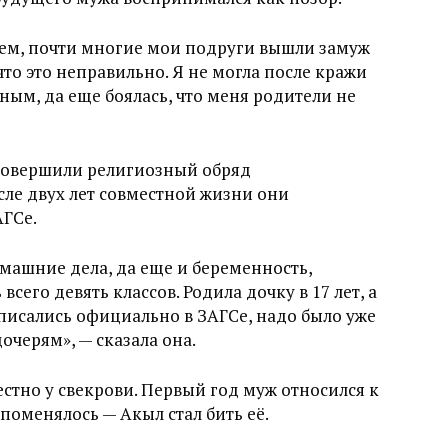
аем, почти многие мои подруги вышли замуж
что это неправильно. Я не могла после кражи
дным, да еще боялась, что меня родители не
совершили религиозный обряд
сле двух лет совместной жизни они
АГСе.
омашние дела, да еще и беременность,
сего девять классов. Родила дочку в 17 лет, а
асписались официально в ЗАГСе, надо было уже
очерям», — сказала она.
стно у свекрови. Первый год муж относился к
поменялось — Акыл стал бить её.