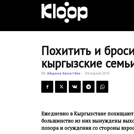
KLOOP.KG
—
Похитить и броси
кыргызские семь
Новости
От
Айдана Канатбек
-
04 апреля 2016
Кыргызстана
Ежедневно в Кыргызстане похищают о
большинство из них вынуждены выход
позора и осуждения со стороны взро