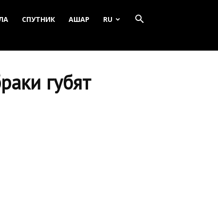
ЛА
СПУТНИК
АШАР
RU
раки губят