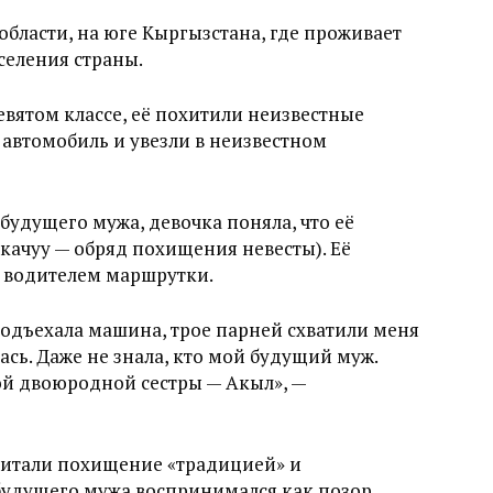
области, на юге Кыргызстана, где проживает
селения страны.
девятом классе, её похитили неизвестные
автомобиль и увезли в неизвестном
 будущего мужа, девочка поняла, что её
-качуу — обряд похищения невесты). Её
л водителем маршрутки.
 подъехала машина, трое парней схватили меня
сь. Даже не знала, кто мой будущий муж.
ой двоюродной сестры — Акыл», —
считали похищение «традицией» и
будущего мужа воспринимался как позор.