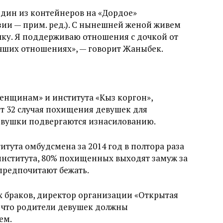
и один из контейнеров на «Дордое»
ии — прим. ред.). С нынешней женой живем
очку. Я поддерживаю отношения с дочкой от
учших отношениях», — говорит Жаныбек.
нщинам» и института «Кыз коргон»,
т 32 случая похищения девушек для
 девушки подвергаются изнасилованию.
итута омбудсмена за 2014 год в полтора раза
 института, 80% похищенных выходят замуж за
 предпочитают бежать.
х браков, директор организации «Открытая
, что родители девушек должны
ем.