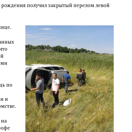
да рождения получил закрытый перелом левой
нице.
ранных
что
ый
ими
щь по
и и
омстве.
 на
рофе