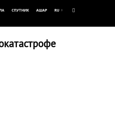
ЛА
СПУТНИК
АШАР
RU
токатастрофе