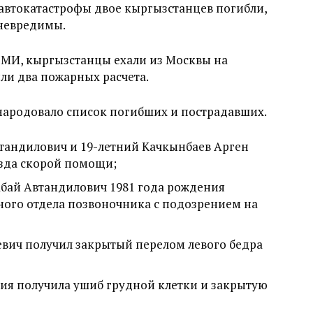
е автокатастрофы двое кыргызстанцев погибли,
 невредимы.
СМИ, кыргызстанцы ехали из Москвы на
ли два пожарных расчета.
народовало список погибших и пострадавших.
тандилович и 19-летний Качкынбаев Арген
зда скорой помощи;
Абай Автандилович 1981 года рождения
ного отдела позвоночника с подозрением на
евич получил закрытый перелом левого бедра
ния получила ушиб грудной клетки и закрытую