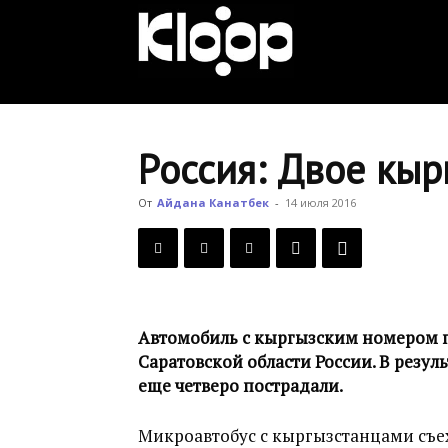
KLOOP.KG
—
Россия: Двое кыр
Новости
От
Айдана Канатбек
-
14 июля 2016
Кыргызстана
Автомобиль с кыргызским номером п
Саратовской области России. В резул
еще четверо пострадали.
Микроавтобус с кыргызстанцами съех