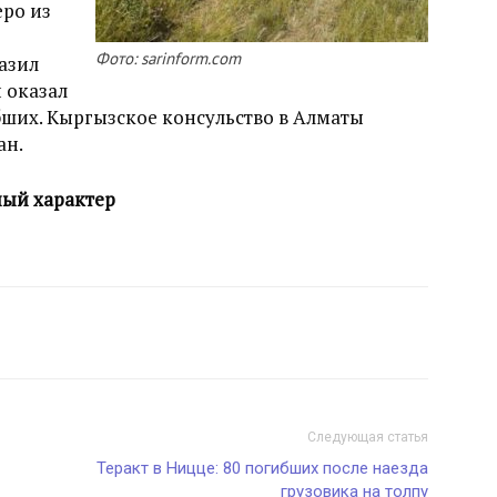
еро из
Фото: sarinform.com
азил
и оказал
их. Кыргызское консульство в Алматы
ан.
ный характер
Следующая статья
Теракт в Ницце: 80 погибших после наезда
грузовика на толпу