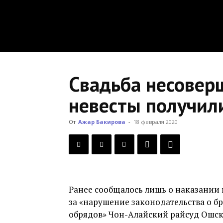
Свадьба несовер
невесты получили
От
Ажар Бакирова
-
18 февраля 2020
Ранее сообщалось лишь о наказании 
за «нарушение законодательства о б
обрядов» Чон-Алайский райсуд Ошско