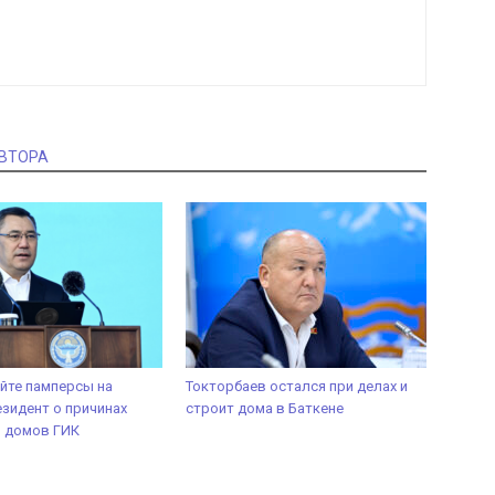
АВТОРА
йте памперсы на
Токторбаев остался при делах и
зидент о причинах
строит дома в Баткене
я домов ГИК