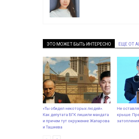
ЭТО МОЖЕТ БЫТЬ ИНТЕРЕСНО
ЕЩЕ ОТ 
«Ты обидел некоторых людей».
Не оставля
Как депутата БГК лишили мандата
крыше. Пре
и причем тут окружение Жапарова
затоплени
и Ташиева