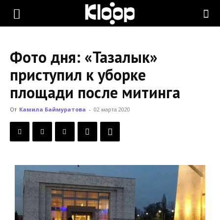
KLOOP.KG
Фото дня: «Тазалык»
—
приступил к уборке
площади после митинга
Новости
От
Камила Баймуратова
-
02 марта 2020
Кыргызстана