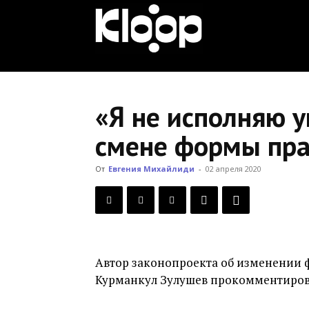
KLOOP.KG
—
«Я не исполняю у
смене формы пр
Новости
От
Евгения Михайлиди
-
02 апреля 2020
Кыргызстана
Автор законопроекта об изменении 
Курманкул Зулушев прокомментиров