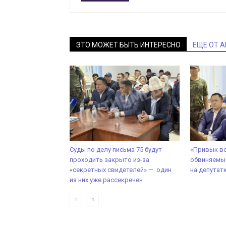
ЭТО МОЖЕТ БЫТЬ ИНТЕРЕСНО
ЕЩЕ ОТ 
Суды по делу письма 75 будут
«Привык вс
проходить закрыто из-за
обвиняемый
«секретных свидетелей» — один
на депутат
из них уже рассекречен