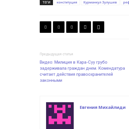
ТЕГИ
конституция
Курманкул Зулушев
ре
Предыдущая статья
Видео: Милиция в Кара-Суу грубо
задерживала граждан днем. Комендатура
считает действия правоохранителей
законными
Евгения Михайлиди