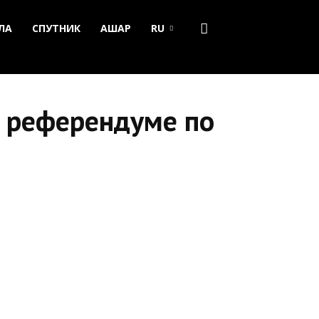
ЛА
СПУТНИК
АШАР
RU
о референдуме по