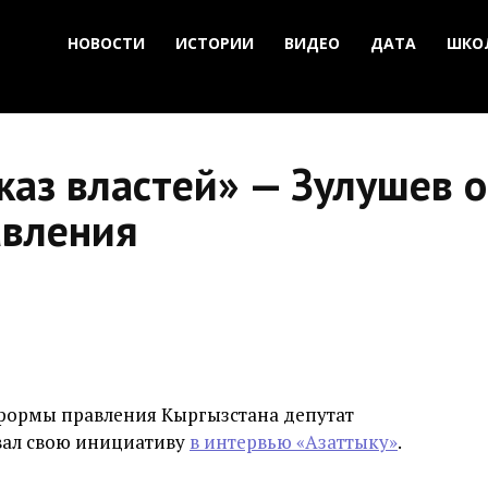
НОВОСТИ
ИСТОРИИ
ВИДЕО
ДАТА
ШКО
каз властей» — Зулушев 
авления
формы правления Кыргызстана депутат
ал свою инициативу
в интервью «Азаттыку»
.