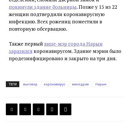
покинули здание больницы
. Позже у 15 из 22
женщин подтвердили коронавирусную
инфекцию. Всех рожениц поместили в
повторную обсервацию.
Также первый
вице-мэр города Нарын
заразился
коронавирусом. Здание мэрии было
продезинфицировано и закрыто на три дня.
ТЕГИ
выговор
коронавирус
минздрав
Нарын