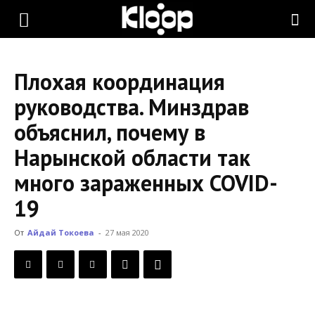
KLOOP.KG
Плохая координация
—
руководства. Минздрав
объяснил, почему в
Новости
Нарынской области так
много зараженных COVID-
Кыргызстана
19
От
Айдай Токоева
-
27 мая 2020