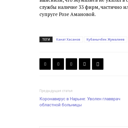
службы наличие 33 фирм, частично 
супруге Розе Амановой.
ТЕГИ
Канат Хасанов
Кубанычбек Жумалиев
Предыдущая статья
Коронавирус в Нарыне: Уволен главврач
областной больницы