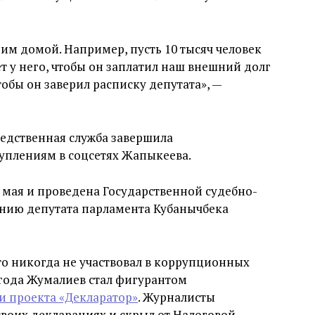
ним домой. Например, пусть 10 тысяч человек
т у него, чтобы он заплатил наш внешний долг
тобы он заверил расписку депутата», —
Следственная служба завершила
уплениям в соцсетях Жапыкеева.
 мая и проведена Государственной судебно-
ению депутата парламента Кубанычбека
что никогда не участвовал в коррупционных
 года Жумалиев стал фигурантом
 и проекта «Декларатор»
. Журналисты
своих декларациях и скрыл от Налоговой