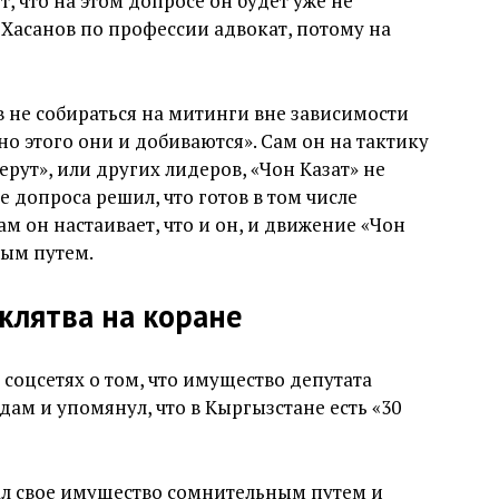
т, что на этом допросе он будет уже не
 Хасанов по профессии адвокат, потому на
 не собираться на митинги вне зависимости
но этого они и добиваются». Сам он на тактику
ерут», или других лидеров, «Чон Казат» не
е допроса решил, что готов в том числе
ам он настаивает, что и он, и движение «Чон
ным путем.
клятва на коране
соцсетях о том, что имущество депутата
дам и упомянул, что в Кыргызстане есть «30
тал свое имущество сомнительным путем и