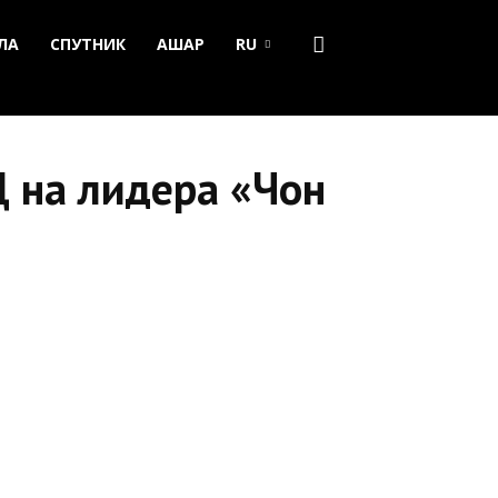
ЛА
СПУТНИК
АШАР
RU
 на лидера «Чон