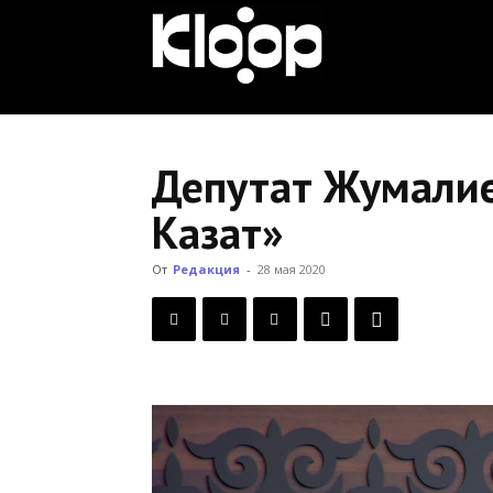
KLOOP.KG
—
Депутат Жумалие
Казат»
Новости
От
Редакция
-
28 мая 2020
Кыргызстана