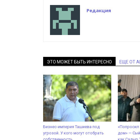
Редакция
ЭТО МОЖЕТ БЫТЬ ИНТЕРЕСНО
ЕЩЕ ОТ 
Бизнес-империя Ташиева под
«Попросил 
угрозой. У кого могут отобрать
дом» — Сы
собственность
как Садыр