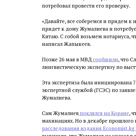
потребовал провести его проверку.
«Давайте, все соберемся и придем к 
придет к дому Жумалиева и потребуе
Китаю. С собой возьмем нотариуса, ч
написал Жапыкеев.
Позже 26 мая в МВД
сообщили
, что 
лингвистическую экспертизу по выст
Эта экспертиза была инициирована 7
экспертной службой (ГСЭС) по заявл
Жумалиева.
Сам Жумалиев
поклялся на Коране
, 
махинациях. Но в декабре прошлого
расследования издания Economist.kg
выяснили, что Жумалиев не указал в 