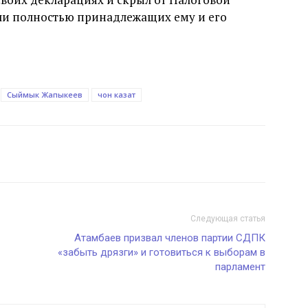
или полностью принадлежащих ему и его
Сыймык Жапыкеев
чон казат
Следующая статья
Атамбаев призвал членов партии СДПК
«забыть дрязги» и готовиться к выборам в
парламент