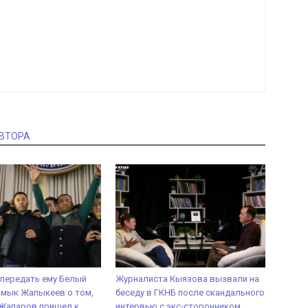
АВТОРА
передать ему Белый
Журналиста Кыязова вызвали на
ймык Жапыкеев о том,
беседу в ГКНБ после скандального
 Жапаров пришел к
интервью с экс-сторонником