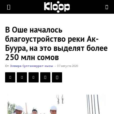
KLOOP.KG
В Оше началось
—
благоустройство реки Ак-
Буура, на это выделят более
Новости
250 млн сомов
От
Элвира Султанмурат кызы
-
07 августа 2020
Кыргызстана