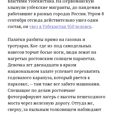
властями Узбекистана. На Первомайскую
хлынули узбекские мигранты, до пандемии
работавшие в разных городах России. Утром 8
сентября отсюда действительно ушел один
состав, он
увез в Узбекистан 950 человек
.
Палатки разбиты прямо на газонах и
тротуарах. Кое-где из-под самодельных
навесов торчат босые ноги, люди лежат на
нагретых ростовским солнцем парапетах.
Девочка лет двенадцати в ярком
национальном халате успевает перехватить
годовалого карапуза, который рвется к
парковке, — там тоже все забито машинами.
Спешащие по делам ростовчане
фотографируют лагерь с высоты пешеходного
моста через железную дорогу. Оттуда же,
сверху, за пыльным толковищем наблюдают