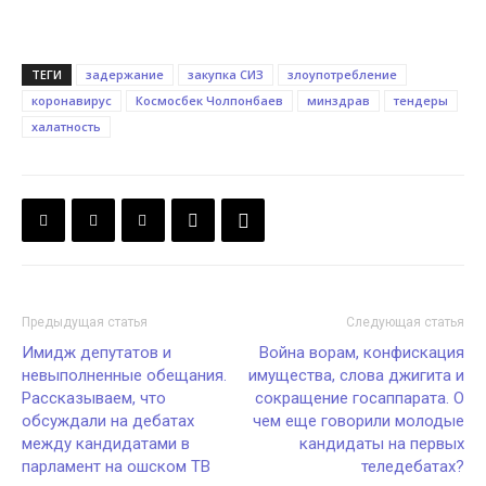
ТЕГИ
задержание
закупка СИЗ
злоупотребление
коронавирус
Космосбек Чолпонбаев
минздрав
тендеры
халатность
Предыдущая статья
Следующая статья
Имидж депутатов и
Война ворам, конфискация
невыполненные обещания.
имущества, слова джигита и
Рассказываем, что
сокращение госаппарата. О
обсуждали на дебатах
чем еще говорили молодые
между кандидатами в
кандидаты на первых
парламент на ошском ТВ
теледебатах?