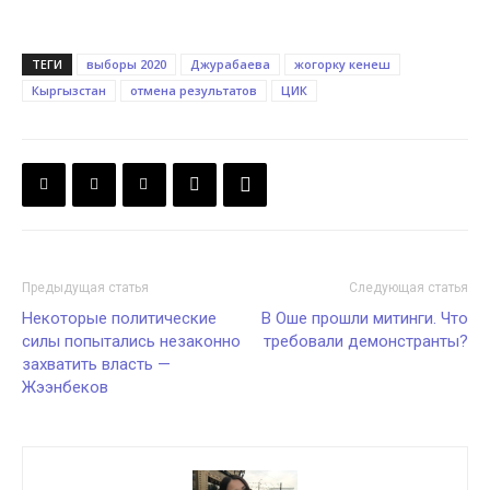
ТЕГИ
выборы 2020
Джурабаева
жогорку кенеш
Кыргызстан
отмена результатов
ЦИК
Предыдущая статья
Следующая статья
Некоторые политические
В Оше прошли митинги. Что
силы попытались незаконно
требовали демонстранты?
захватить власть —
Жээнбеков