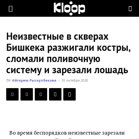
KLOOP.KG
Неизвестные в скверах
—
Бишкека разжигали костры,
сломали поливочную
Новости
систему и зарезали лошадь
От
Айгерим Рыскулбекова
-
10 октября 2020
Кыргызстана
Во время беспорядков неизвестные зарезали