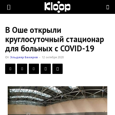
KLOOP.KG
В Оше открыли
—
круглосуточный стационар
для больных с COVID-19
Новости
От
Эльдияр Бакиров
-
12 октября 2020
Кыргызстана