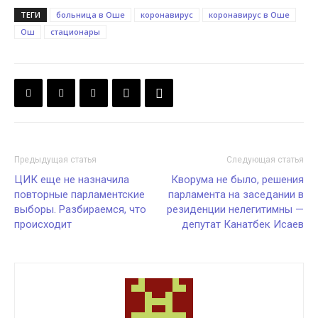
ТЕГИ
больница в Оше
коронавирус
коронавирус в Оше
Ош
стационары
Предыдущая статья
Следующая статья
ЦИК еще не назначила
Кворума не было, решения
повторные парламентские
парламента на заседании в
выборы. Разбираемся, что
резиденции нелегитимны —
происходит
депутат Канатбек Исаев