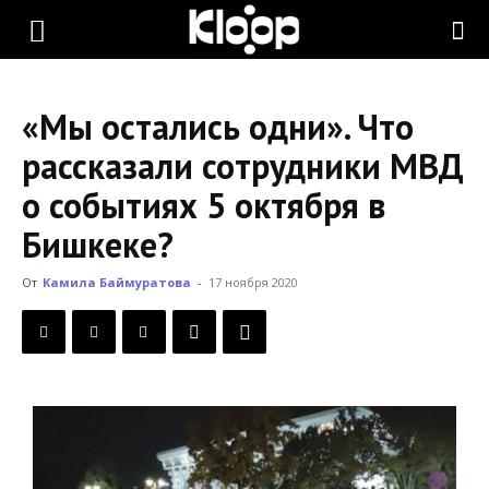
KLOOP.KG
«Мы остались одни». Что
—
рассказали сотрудники МВД
о событиях 5 октября в
Новости
Бишкеке?
От
Камила Баймуратова
-
17 ноября 2020
Кыргызстана