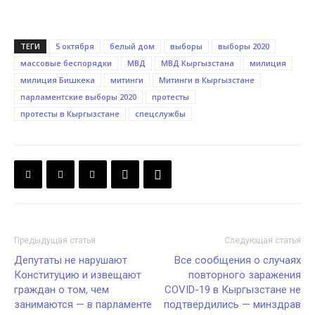
ТЕГИ
5 октября
белый дом
выборы
выборы 2020
массовые беспорядки
МВД
МВД Кыргызстана
милиция
милиция Бишкека
митинги
Митинги в Кыргызстане
парламентские выборы 2020
протесты
протесты в Кыргызстане
спецслужбы
Предыдущая статья
Следующая статья
Депутаты не нарушают
Все сообщения о случаях
Конституцию и извещают
повторного заражения
граждан о том, чем
COVID-19 в Кыргызстане не
занимаются — в парламенте
подтвердились — минздрав