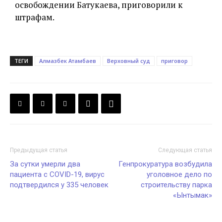
освобождении Батукаева, приговорили к
штрафам.
ТЕГИ
Алмазбек Атамбаев
Верховный суд
приговор
Предыдущая статья
Следующая статья
За сутки умерли два
Генпрокуратура возбудила
пациента с COVID-19, вирус
уголовное дело по
подтвердился у 335 человек
строительству парка
«Ынтымак»