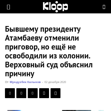
KLOOP.KG
Бывшему президенту
—
Атамбаеву отменили
приговор, но ещё не
Новости
освободили из колонии.
Верховный суд объяснил
Кыргызстана
причину
От
Мундузбек Калыков
-
02 декабря 2020