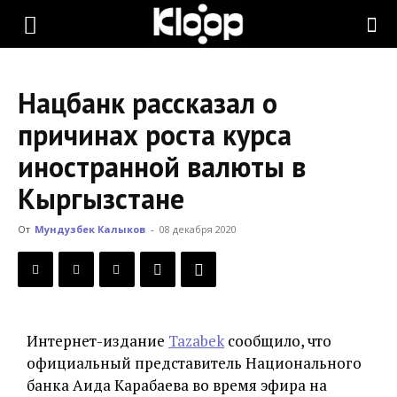
KLOOP.KG
Нацбанк рассказал о
—
причинах роста курса
иностранной валюты в
Новости
Кыргызстане
От
Мундузбек Калыков
-
08 декабря 2020
Кыргызстана
Интернет-издание
Tazabek
сообщило, что
официальный представитель Национального
банка Аида Карабаева во время эфира на