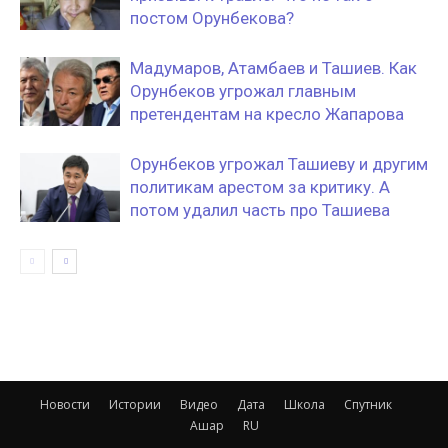
постом Орунбекова?
Мадумаров, Атамбаев и Ташиев. Как
Орунбеков угрожал главным
претендентам на кресло Жапарова
Орунбеков угрожал Ташиеву и другим
политикам арестом за критику. А
потом удалил часть про Ташиева
Новости
Истории
Видео
Дата
Школа
Спутник
Ашар
RU