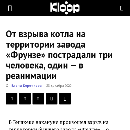
KLOOP.KG
От взрыва котла на
—
территории завода
«Фрунзе» пострадали три
Новости
человека, один — в
реанимации
Кыргызстана
От
Елена Короткова
-
23 декабря 2020
В Бишкеке накануне произошел взрыв на
территории бывшего завода «Фрунзе». По