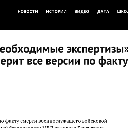
НОВОСТИ
ИСТОРИИ
ВИДЕО
ДАТА
ШКО
необходимые экспертизы»
ерит все версии по факт
 по факту смерти военнослужащего войсковой
ней безопасности МВД рядового Бексултана