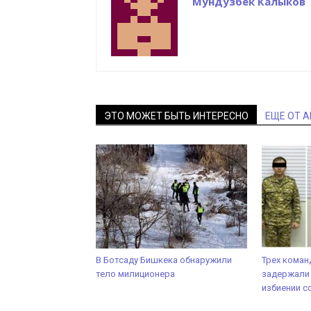
Мундузбек Калыков
ЭТО МОЖЕТ БЫТЬ ИНТЕРЕСНО
ЕЩЕ ОТ 
В Ботсаду Бишкека обнаружили
Трех коман
тело милиционера
задержали
избиении с