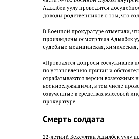
Адылбек уулу проводится досудебное
доводы родственников о том, что сол
В Военной прокуратуре отметили, чт
произведены осмотр тела Адылбек уу
судебные медицинская, химическая, 
«Проводятся допросы сослуживцев п
по установлению причин и обстоятель
отрабатываются версии возможных 
военнослужащими, в том числе пров
озвученные в средствах массовой и
прокуратуре.
Смерть солдата
22-летний Бексултан Адылбек уулу п