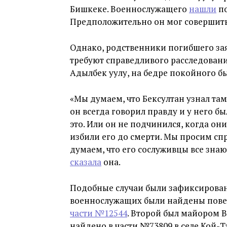
Бишкеке. Военнослужащего
нашли
по
Предположительно он мог совершить
Однако, родственники погибшего заяв
требуют справедливого расследовани
Адылбек уулу, на бедре покойного б
«Мы думаем, что Бексултан узнал там
он всегда говорил правду и у него бы
это. Или он не подчинился, когда они
избили его до смерти. Мы просим сп
думаем, что его сослуживцы все знаю
сказала
она.
Подобные случаи были зафиксированы
военнослужащих были найдены пове
части №12544
. Второй был майором 
найдено в части №73809 в селе Кой-Т