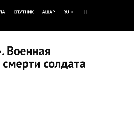
ЛА
СПУТНИК
АШАР
RU
. Военная
у смерти солдата