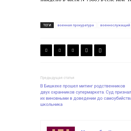
ТЕГИ
военная прокуратура
военнослужащий
Предыдущая статья
В Бишкеке прошел митинг родственников
двух охранников супермаркета. Суд призна
их виновными в доведении до самоубийств
школьника