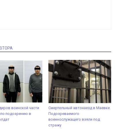
АВТОРА
диров воинской части
Смертельный автонаезд в Маевке.
 по подозрению в
Подозреваемого
олдат
военнослужащего взяли под
стражу