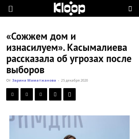
KLOOP.KG
«Сожжем дом и
—
изнасилуем». Касымалиева
рассказала об угрозах после
Новости
выборов
От
Зарина Маматжанова
-
25 декабря 2020
Кыргызстана