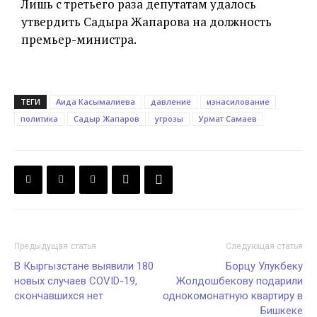
Лишь с третьего раза депутатам удалось
утвердить Садыра Жапарова на должность
премьер-министра.
ТЕГИ
Аида Касымалиева
давление
изнасилование
политика
Садыр Жапаров
угрозы
Урмат Самаев
Предыдущая статья
Следующая статья
В Кыргызстане выявили 180
Борцу Улукбеку
новых случаев COVID-19,
Жолдошбекову подарили
скончавшихся нет
однокомонатную квартиру в
Бишкеке