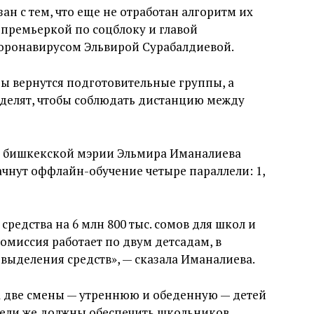
ан с тем, что еще не отработан алгоритм их
-премьеркой по соцблоку и главой
коронавирусом Эльвирой Сурабалдиевой.
ады вернутся подготовительные группы, а
зделят, чтобы соблюдать дистанцию между
я бишкекской мэрии Эльмира Иманалиева
начнут оффлайн-обучение четыре параллели: 1,
едства на 6 млн 800 тыс. сомов для школ и
комиссия работает по двум детсадам, в
 выделения средств», — сказала Иманалиева.
на две смены — утреннюю и обеденную — детей
тели же должны обеспечить школьников