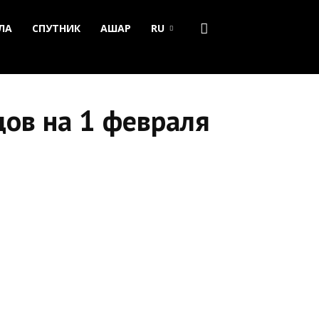
ЛА
СПУТНИК
АШАР
RU
дов на 1 февраля