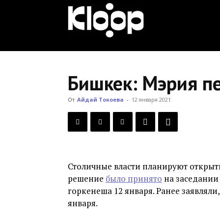
KLOOP.KG
—
Бишкек: Мэрия п
Новости
От
Айдай Токоева
-
12 января 2021
Кыргызстана
Столичные власти планируют открыть
решение
было принято
на заседании
горкенеша 12 января. Ранее заявляли,
января.