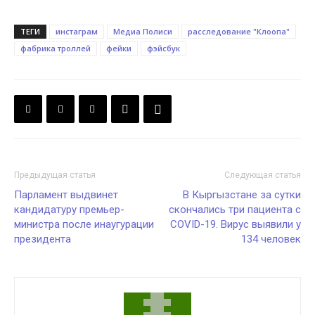
ТЕГИ
инстаграм
Медиа Полиси
расследование "Клоопа"
фабрика троллей
фейки
фэйсбук
Предыдущая статья
Следующая статья
Парламент выдвинет
В Кыргызстане за сутки
кандидатуру премьер-
скончались три пациента с
министра после инаугурации
COVID-19. Вирус выявили у
президента
134 человек